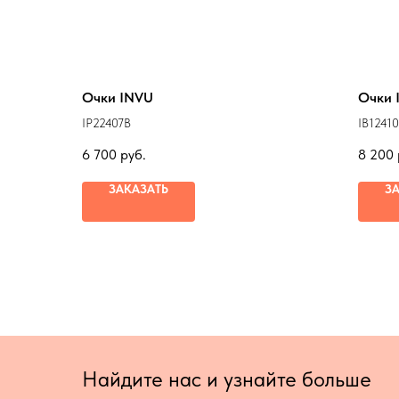
Очки INVU
Очки 
IP22407B
IB1241
6 700
руб.
8 200
ЗАКАЗАТЬ
З
Найдите нас и узнайте больше