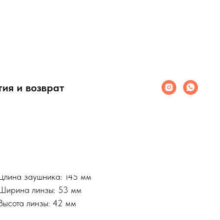
Очки INVU
SKU:
IB22417A
тия и возврат
4 700
руб.
ДОБАВИТЬ В КОРЗИНУ
Переносица (мост): 18 мм
Длина заушника: 145 мм
Ширина линзы: 53 мм
Высота линзы: 42 мм